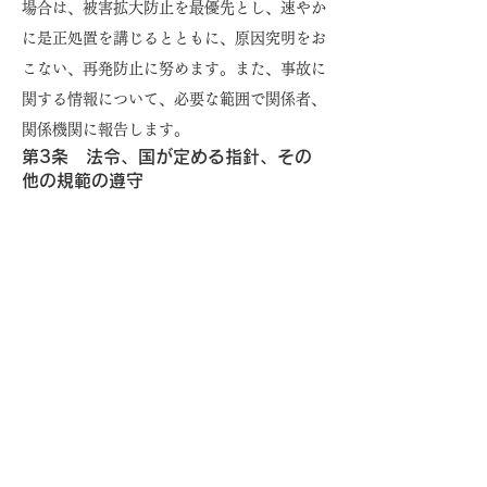
場合は、被害拡大防止を最優先とし、速やか
に是正処置を講じるとともに、原因究明をお
こない、再発防止に努めます。また、事故に
関する情報について、必要な範囲で関係者、
関係機関に報告します。
第3条 法令、国が定める指針、その
他の規範の遵守
当社は、個人情報の取り扱いに関する法律お
よび関連法令、主務官庁の指針、所属団体等
の規範等、その他国が定める規範等を遵守し
ます。
第4条 個人情報保護マネジメントシ
ステムの継続的改善
当社は、個人情報の保護に関するマネジメン
トシステムを実行し、維持するとともに定期
的に見直しをおこない、継続的改善に努めま
す。